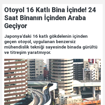
İncelemesi: Akıllı Hava
Otoyol 16 Katlı Bina İçinde! 24
Temizliğinde Yeni
Nesil Yaklaşım
Saat Binanın İçinden Araba
Geçiyor
Japonya'daki 16 katlı gökdelenin içinden
geçen otoyol, uygulanan benzersiz
mühendislik tekniği sayesinde binada gürültü
ve titreşim yaratmıyor.