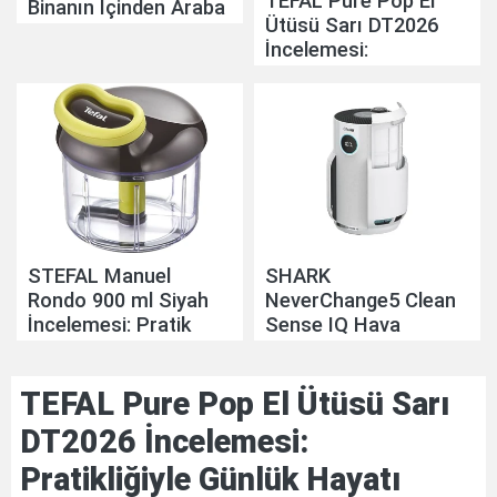
TEFAL Pure Pop El
Binanın İçinden Araba
Ütüsü Sarı DT2026
Geçiyor
İncelemesi:
Pratikliğiyle Günlük
Hayatı Kolaylaştırıyor
STEFAL Manuel
SHARK
Rondo 900 ml Siyah
NeverChange5 Clean
İncelemesi: Pratik
Sense IQ Hava
Mutfak Yardımcısı
Temizleyicisi
İncelemesi: Akıllı Hava
TEFAL Pure Pop El Ütüsü Sarı
Temizliğinde Yeni
Nesil Yaklaşım
DT2026 İncelemesi:
Pratikliğiyle Günlük Hayatı