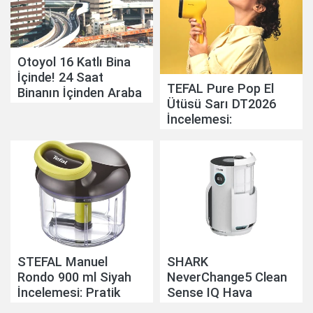
Otoyol 16 Katlı Bina
İçinde! 24 Saat
TEFAL Pure Pop El
Binanın İçinden Araba
Ütüsü Sarı DT2026
Geçiyor
İncelemesi:
Pratikliğiyle Günlük
Hayatı Kolaylaştırıyor
STEFAL Manuel
SHARK
Rondo 900 ml Siyah
NeverChange5 Clean
İncelemesi: Pratik
Sense IQ Hava
Mutfak Yardımcısı
Temizleyicisi