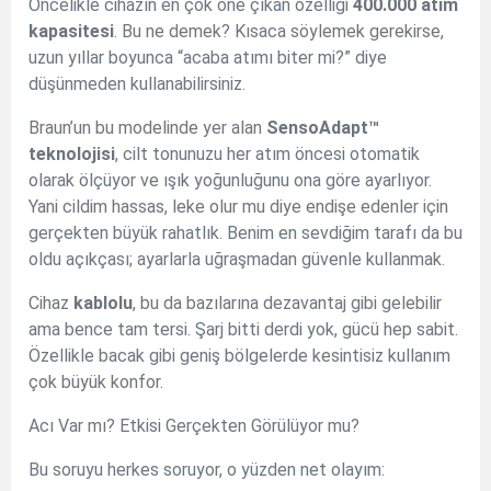
Öncelikle cihazın en çok öne çıkan özelliği
400.000 atım
kapasitesi
. Bu ne demek? Kısaca söylemek gerekirse,
uzun yıllar boyunca “acaba atımı biter mi?” diye
düşünmeden kullanabilirsiniz.
Braun’un bu modelinde yer alan
SensoAdapt™
teknolojisi
, cilt tonunuzu her atım öncesi otomatik
olarak ölçüyor ve ışık yoğunluğunu ona göre ayarlıyor.
Yani cildim hassas, leke olur mu diye endişe edenler için
gerçekten büyük rahatlık. Benim en sevdiğim tarafı da bu
oldu açıkçası; ayarlarla uğraşmadan güvenle kullanmak.
Cihaz
kablolu
, bu da bazılarına dezavantaj gibi gelebilir
ama bence tam tersi. Şarj bitti derdi yok, gücü hep sabit.
Özellikle bacak gibi geniş bölgelerde kesintisiz kullanım
çok büyük konfor.
Acı Var mı? Etkisi Gerçekten Görülüyor mu?
Bu soruyu herkes soruyor, o yüzden net olayım: