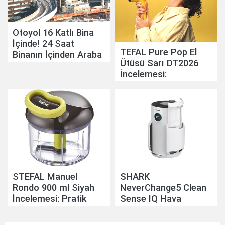
Otoyol 16 Katlı Bina
İçinde! 24 Saat
TEFAL Pure Pop El
Binanın İçinden Araba
Ütüsü Sarı DT2026
Geçiyor
İncelemesi:
Pratikliğiyle Günlük
Hayatı Kolaylaştırıyor
STEFAL Manuel
SHARK
Rondo 900 ml Siyah
NeverChange5 Clean
İncelemesi: Pratik
Sense IQ Hava
Mutfak Yardımcısı
Temizleyicisi
İncelemesi: Akıllı Hava