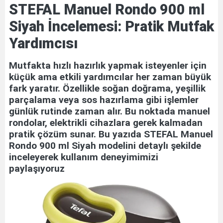
STEFAL Manuel Rondo 900 ml
Temizliğinde Yeni
Nesil Yaklaşım
Siyah İncelemesi: Pratik Mutfak
Yardımcısı
Mutfakta hızlı hazırlık yapmak isteyenler için
küçük ama etkili yardımcılar her zaman büyük
fark yaratır. Özellikle soğan doğrama, yeşillik
parçalama veya sos hazırlama gibi işlemler
günlük rutinde zaman alır. Bu noktada manuel
rondolar, elektrikli cihazlara gerek kalmadan
pratik çözüm sunar. Bu yazıda STEFAL Manuel
Rondo 900 ml Siyah modelini detaylı şekilde
inceleyerek kullanım deneyimimizi
paylaşıyoruz