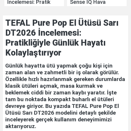
İncelemesi: Pratik
Sense IQ Hava
Mutfak Yardımcısı
Temizleyicisi
İncelemesi: Akıllı Hava
TEFAL Pure Pop El Ütüsü Sarı
Temizliğinde Yeni
Nesil Yaklaşım
DT2026 İncelemesi:
Pratikliğiyle Günlük Hayatı
Kolaylaştırıyor
Günlük hayatta ütü yapmak çoğu kişi için
zaman alan ve zahmetli bir iş olarak görülür.
Özellikle hızlı hazırlanmak gereken durumlarda
klasik ütüleri açmak, masa kurmak ve
beklemek ciddi bir zaman kaybı yaratır. İşte
tam bu noktada kompakt buharlı el ütüleri
devreye giriyor. Bu yazıda TEFAL Pure Pop El
Ütüsü Sarı DT2026 modelini detaylı şekilde
inceleyerek gerçek kullanım deneyimimizi
aktarıyoruz.