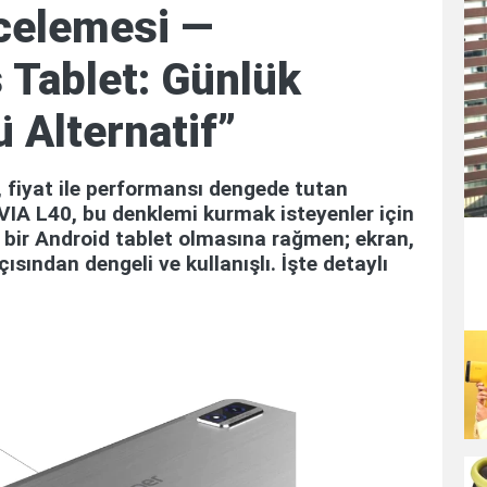
celemesi —
 Tablet: Günlük
ü Alternatif”
n, fiyat ile performansı dengede tutan
VIA L40, bu denklemi kurmak isteyenler için
ı bir Android tablet olmasına rağmen; ekran,
ısından dengeli ve kullanışlı. İşte detaylı