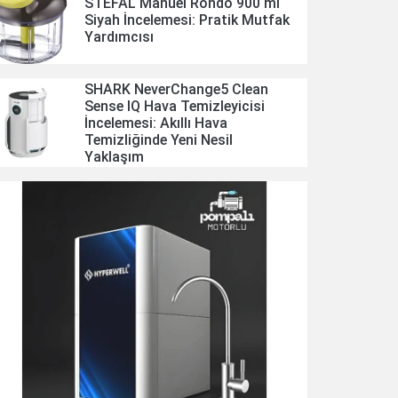
STEFAL Manuel Rondo 900 ml
Siyah İncelemesi: Pratik Mutfak
Yardımcısı
SHARK NeverChange5 Clean
Sense IQ Hava Temizleyicisi
İncelemesi: Akıllı Hava
Temizliğinde Yeni Nesil
Yaklaşım