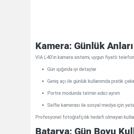
Kamera: Günlük Anları
VIA L40’ın kamera sistemi, uygun fiyatlı telefo
Gün ışığında iyi detaylar
Geniş açı ile günlük kullanımda pratik çek
Portre modunda tatmin edici ayrım
Selfie kamerası ile sosyal medya için yet
Profesyonel fotoğrafçılık hedefi olmayan kullanıc
Batarya: Gün Boyu Kul