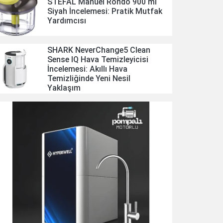
STEFAL Manuel Rondo 900 ml
Siyah İncelemesi: Pratik Mutfak
Yardımcısı
SHARK NeverChange5 Clean
Sense IQ Hava Temizleyicisi
İncelemesi: Akıllı Hava
Temizliğinde Yeni Nesil
Yaklaşım