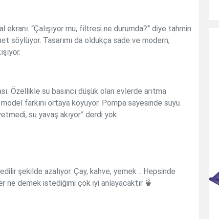
tal ekranı. “Çalışıyor mu, filtresi ne durumda?” diye tahmin
net söylüyor. Tasarımı da oldukça sade ve modern;
şıyor.
ı. Özellikle su basıncı düşük olan evlerde arıtma
bu model farkını ortaya koyuyor. Pompa sayesinde suyu
 yetmedi, su yavaş akıyor” derdi yok.
edilir şekilde azalıyor. Çay, kahve, yemek… Hepsinde
ler ne demek istediğimi çok iyi anlayacaktır 🍵