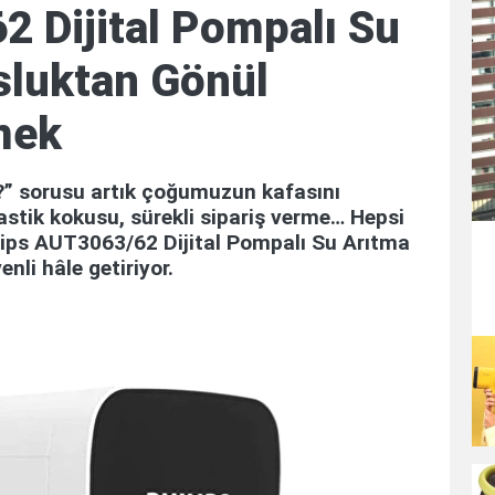
2 Dijital Pompalı Su
sluktan Gönül
mek
” sorusu artık çoğumuzun kafasını
astik kokusu, sürekli sipariş verme… Hepsi
ilips AUT3063/62 Dijital Pompalı Su Arıtma
enli hâle getiriyor.