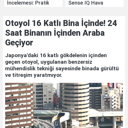
İncelemesi: Pratik
Sense IQ Hava
Mutfak Yardımcısı
Temizleyicisi
İncelemesi: Akıllı Hava
Otoyol 16 Katlı Bina İçinde! 24
Temizliğinde Yeni
Nesil Yaklaşım
Saat Binanın İçinden Araba
Geçiyor
Japonya'daki 16 katlı gökdelenin içinden
geçen otoyol, uygulanan benzersiz
mühendislik tekniği sayesinde binada gürültü
ve titreşim yaratmıyor.