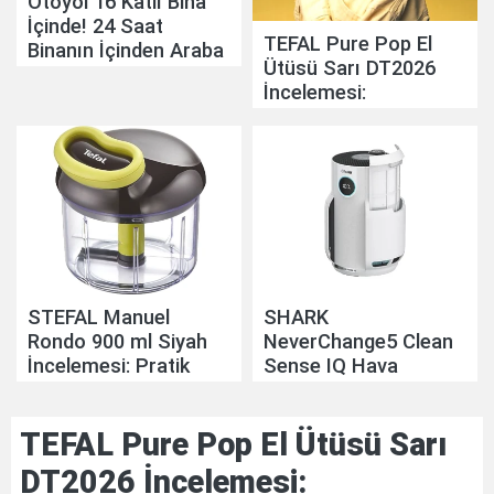
Otoyol 16 Katlı Bina
İçinde! 24 Saat
TEFAL Pure Pop El
Binanın İçinden Araba
Ütüsü Sarı DT2026
Geçiyor
İncelemesi:
Pratikliğiyle Günlük
Hayatı Kolaylaştırıyor
STEFAL Manuel
SHARK
Rondo 900 ml Siyah
NeverChange5 Clean
İncelemesi: Pratik
Sense IQ Hava
Mutfak Yardımcısı
Temizleyicisi
İncelemesi: Akıllı Hava
TEFAL Pure Pop El Ütüsü Sarı
Temizliğinde Yeni
Nesil Yaklaşım
DT2026 İncelemesi: