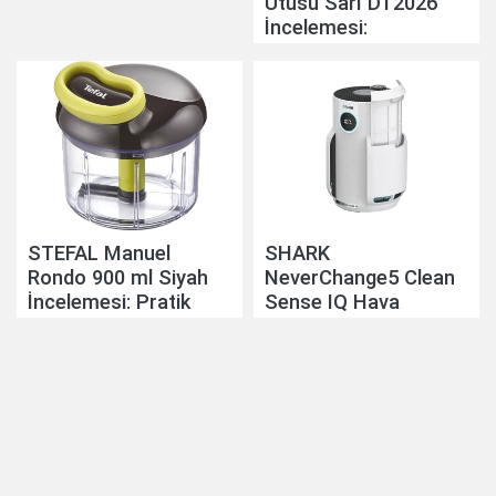
Ütüsü Sarı DT2026
Geçiyor
İncelemesi:
Pratikliğiyle Günlük
Hayatı Kolaylaştırıyor
STEFAL Manuel
SHARK
Rondo 900 ml Siyah
NeverChange5 Clean
İncelemesi: Pratik
Sense IQ Hava
Mutfak Yardımcısı
Temizleyicisi
İncelemesi: Akıllı Hava
Temizliğinde Yeni
Nesil Yaklaşım