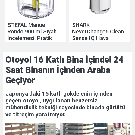
STEFAL Manuel
SHARK
Rondo 900 ml Siyah
NeverChange5 Clean
İncelemesi: Pratik
Sense IQ Hava
Mutfak Yardımcısı
Temizleyicisi
İncelemesi: Akıllı Hava
Otoyol 16 Katlı Bina İçinde! 24
Temizliğinde Yeni
Nesil Yaklaşım
Saat Binanın İçinden Araba
Geçiyor
Japonya'daki 16 katlı gökdelenin içinden
geçen otoyol, uygulanan benzersiz
mühendislik tekniği sayesinde binada gürültü
ve titreşim yaratmıyor.